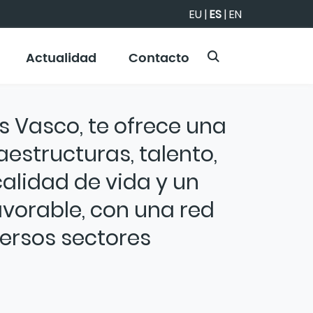
EU
|
ES
|
EN
Actualidad
Contacto
ís Vasco, te ofrece una
estructuras, talento,
calidad de vida y un
vorable, con una red
versos sectores
stema de innovación estratégico
 competitividad de la provincia al
fundamental es posicionar a Álava como un
ento integral para el crecimiento a largo