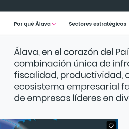
Por qué Álava
Sectores estratégicos
Álava, en el corazón del Pa
combinación única de infra
fiscalidad, productividad, 
ecosistema empresarial fa
adi en Álava
de empresas líderes en di
ava
Miren Bilbao
es presentado por su gerente,
, como un ecosi
ia y el tejido empresarial. Esta infraestructura clave impulsa la
 sostenibles de alto impacto económico y social. Su objetivo 
cionales, generando empleo cualificado y ofreciendo acompañami