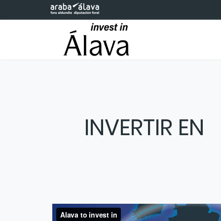
Saltar al contenido principal
INVERTIR EN
Parque Tecnológico de Eusk
Parque Tecnológico de Euskadi en Ál
El
diseñado para conectar el talento, la cienc
transformar el conocimiento en soluciones
polo de atracción de inversiones interna
País Vasco.
plazo de las empresas en el