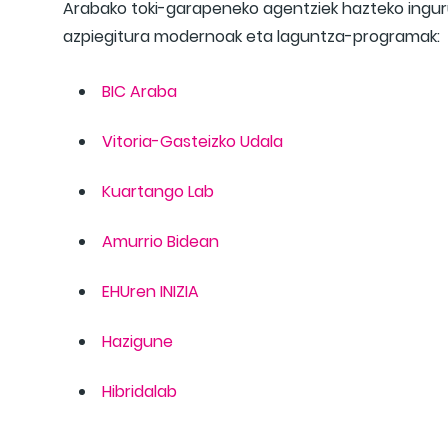
Arabako toki-garapeneko agentziek hazteko inguru
azpiegitura modernoak eta laguntza-programak:
BIC Araba
Vitoria-Gasteizko Udala
Kuartango Lab
Amurrio Bidean
EHUren INIZIA
Hazigune
Hibridalab