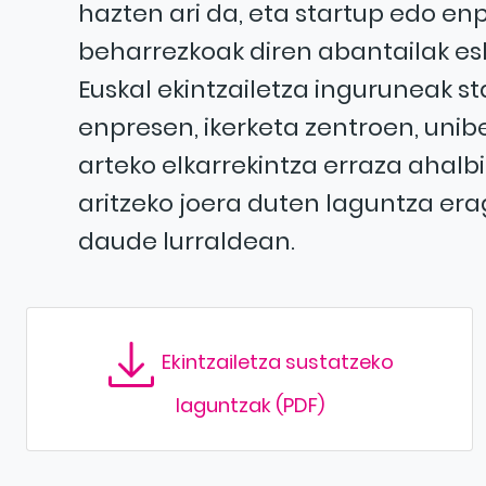
hazten ari da, eta startup edo enp
beharrezkoak diren abantailak esk
Euskal ekintzailetza inguruneak st
enpresen, ikerketa zentroen, unibe
arteko elkarrekintza erraza ahalb
aritzeko joera duten laguntza erag
daude lurraldean.
Ekintzailetza sustatzeko
laguntzak (PDF)