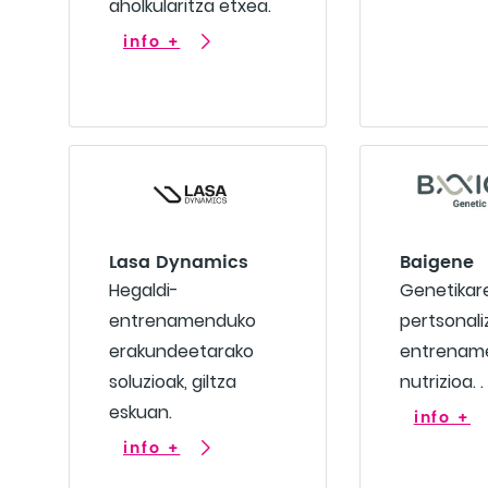
aholkularitza etxea.
info +
Lasa Dynamics
Baigene
Hegaldi-
Genetikar
entrenamenduko
pertsonali
erakundeetarako
entrenam
soluzioak, giltza
nutrizioa. .
eskuan.
info +
info +