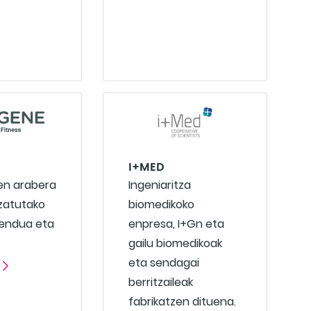
I+MED
en arabera
Ingeniaritza
zatutako
biomedikoko
endua eta
enpresa, I+Gn eta
gailu biomedikoak
eta sendagai
berritzaileak
fabrikatzen dituena.