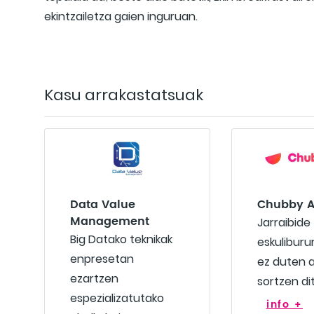
ekintzailetza gaien inguruan.
Kasu arrakastatsuak
Data Value
Chubby 
Management
Jarraibide
Big Datako teknikak
eskuliburu
enpresetan
ez duten a
ezartzen
sortzen dit
espezializatutako
info +