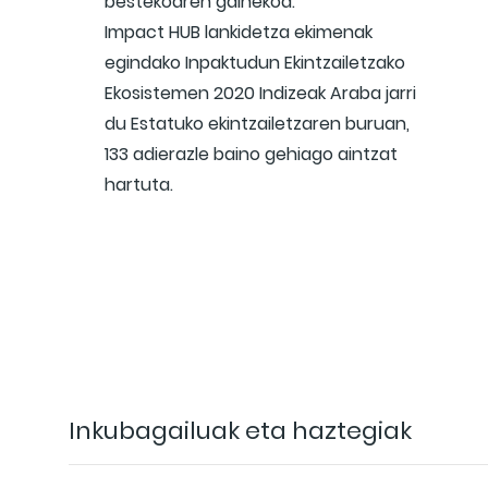
bestekoaren gainekoa.
Impact HUB lankidetza ekimenak
egindako Inpaktudun Ekintzailetzako
Ekosistemen 2020 Indizeak Araba jarri
du Estatuko ekintzailetzaren buruan,
133 adierazle baino gehiago aintzat
hartuta.
Inkubagailuak eta haztegiak