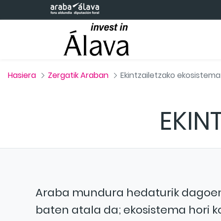
Eduki nagusira joan
Hasiera
Zergatik Araban
Ekintzailetzako ekosistema
EKIN
Araba mundura hedaturik dagoen 
baten atala da; ekosistema hori