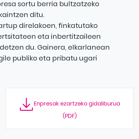
resa sortu berria bultzatzeko
aintzen ditu.
artup direlakoen, finkatutako
rtsitateen eta inbertitzaileen
idetzen du. Gainera, elkarlanean
ile publiko eta pribatu ugari
Enpresak ezartzeko gidaliburua
(PDF)