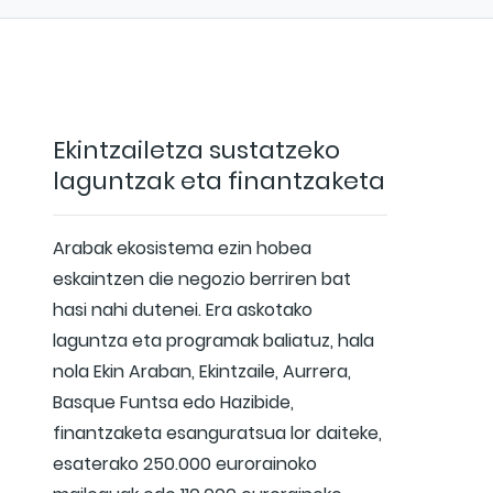
Ekintzailetza sustatzeko
laguntzak eta finantzaketa
Arabak ekosistema ezin hobea
eskaintzen die negozio berriren bat
hasi nahi dutenei. Era askotako
laguntza eta programak baliatuz, hala
nola Ekin Araban, Ekintzaile, Aurrera,
Basque Funtsa edo Hazibide,
finantzaketa esanguratsua lor daiteke,
esaterako 250.000 eurorainoko