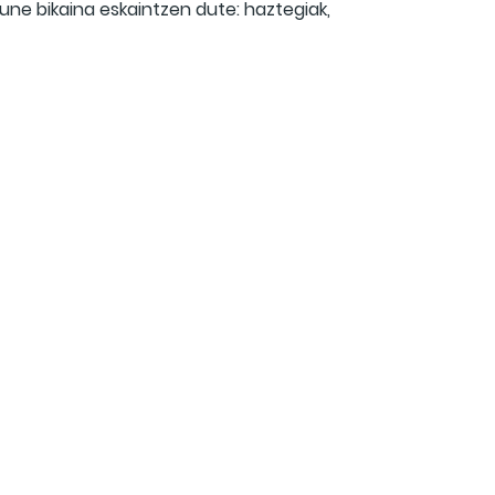
ne bikaina eskaintzen dute: haztegiak,