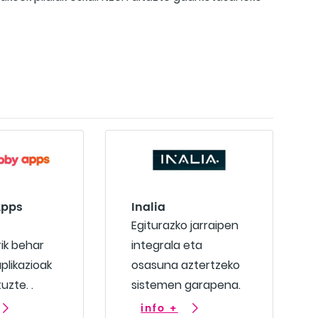
Apps
Inalia
Egiturazko jarraipen
rik behar
integrala eta
plikazioak
osasuna aztertzeko
uzte. .
sistemen garapena.
info +