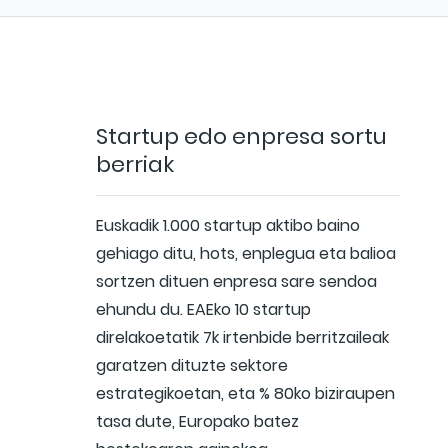
Startup edo enpresa sortu
berriak
Euskadik 1.000 startup aktibo baino
gehiago ditu, hots, enplegua eta balioa
sortzen dituen enpresa sare sendoa
ehundu du. EAEko 10 startup
direlakoetatik 7k irtenbide berritzaileak
garatzen dituzte sektore
estrategikoetan, eta % 80ko biziraupen
tasa dute, Europako batez