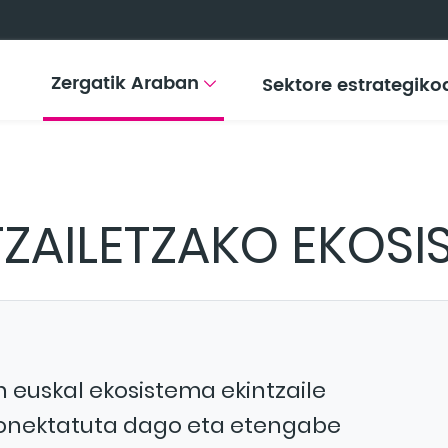
Zergatik Araban
Sektore estrategiko
TZAILETZAKO EKOSI
euskal ekosistema ekintzaile
 konektatuta dago eta etengabe