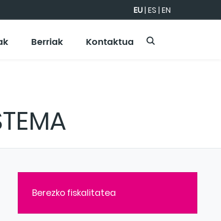
EU
|
ES
|
EN
ak
Berriak
Kontaktua
STEMA
Berezko fiskalitatea