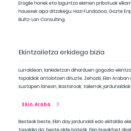
Eragile horiek eta laguntza ekimen pribatuak elkarr
hauexek aipa ditzakegu: Hazi Fundazioa, Gazte E
Bultz-Lan Consulting.
Ekintzailetza erkidego bizia
Lurraldean, lankidetzan diharduen gogozko ekintzai
topaldiak antolatzen dituzte. Zehazki, Ekin Araba
sustapen lanean, ikastaroak, tailerrak, jardunaldiak 
Ekin Araba
Besteak beste, Ekin day jardunaldi edo ekitaldia ek
topaldia da; beste alde batetik, Ekin breakfast dir