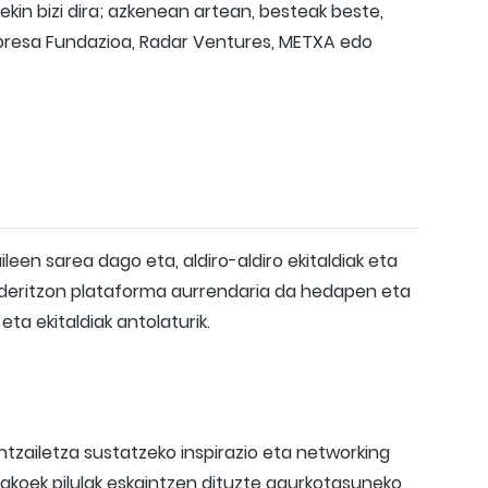
ekin bizi dira; azkenean artean, besteak beste,
npresa Fundazioa, Radar Ventures, METXA edo
leen sarea dago eta, aldiro-aldiro ekitaldiak eta
n deritzon plataforma aurrendaria da hedapen eta
eta ekitaldiak antolaturik.
intzailetza sustatzeko inspirazio eta networking
elakoek pilulak eskaintzen dituzte gaurkotasuneko