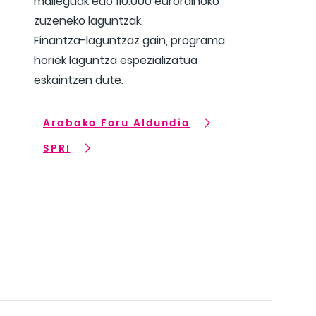
maileguak edo 110.000 eurorainoko
zuzeneko laguntzak.
Finantza-laguntzaz gain, programa
horiek laguntza espezializatua
eskaintzen dute.
Arabako Foru Aldundia
SPRI