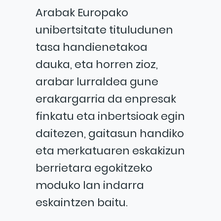
Arabak Europako
unibertsitate tituludunen
tasa handienetakoa
dauka, eta horren zioz,
arabar lurraldea gune
erakargarria da enpresak
finkatu eta inbertsioak egin
daitezen, gaitasun handiko
eta merkatuaren eskakizun
berrietara egokitzeko
moduko lan indarra
eskaintzen baitu.