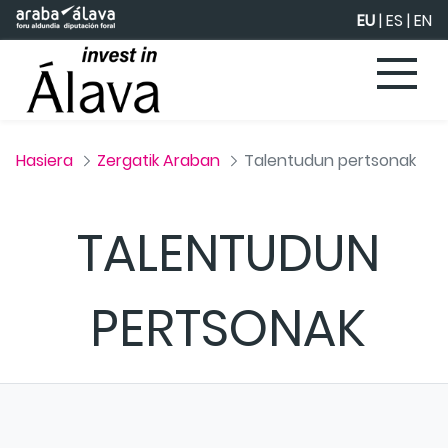
Eduki nagusira joan
EU
|
ES
|
EN
Hasiera
Zergatik Araban
Talentudun pertsonak
TALENTUDUN
PERTSONAK