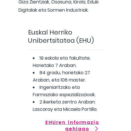
Giza Zientziak, Osasuna, Kirola, Eduki
Digitalak eta Sormen Industriak.
Euskal Herriko
Unibertsitatea (EHU)
19 eskola eta fakultate.
Horietako 7 Araban.
84 gradu, horietako 27
Araban, eta 106 master.
Ingeniaritzako eta
Farmaziako espezializazioak.
2 ikerketa zentro Araban:
Lascaray eta Micaela Portilla.
EHUren informazio
gehiago