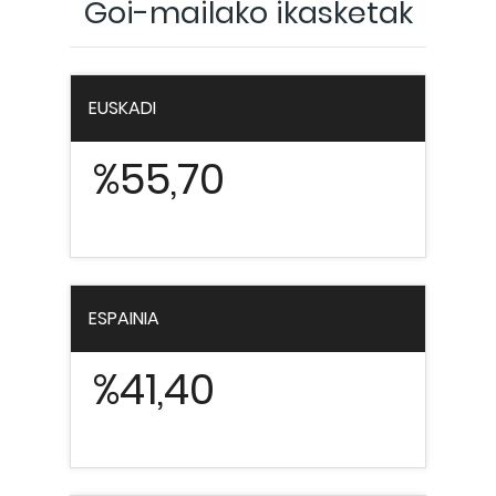
Goi-mailako ikasketak
EUSKADI
%55,70
ESPAINIA
%41,40