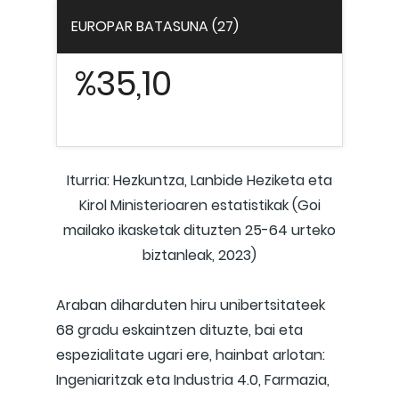
EUROPAR BATASUNA (27)
%35,10
Iturria: Hezkuntza, Lanbide Heziketa eta
Kirol Ministerioaren estatistikak (Goi
mailako ikasketak dituzten 25-64 urteko
biztanleak, 2023)
Araban diharduten hiru unibertsitateek
68 gradu eskaintzen dituzte, bai eta
espezialitate ugari ere, hainbat arlotan:
Ingeniaritzak eta Industria 4.0, Farmazia,