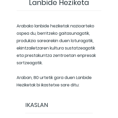
Lanbide Heziketa
Arabako lanbide heziketak nazioarteko
ospea du, berritzeko gaitasunagatik,
produkzio sarearekin duen loturagatik,
ekintzailetzaren kultura sustatzeagatik
eta prestakuntza zentroetan enpresak
sortzeagatik.
Araban, 80 urtetik gora duen Lanbide
Heziketak bi ikastetxe sare ditu:
IKASLAN