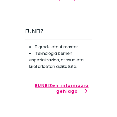
EUNEIZ
11 gradu eta 4 master.
Teknologia berrien
espezializazioa, osasun eta
kirol arloetan aplikatuta.
EUNEIZen informazio
gehiago