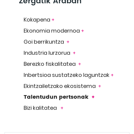
Zergatik Araban
Kokapena
+
Ekonomia modernoa
+
Goi berrikuntza
+
Industria lurzorua
+
Berezko fiskalitatea
+
Inbertsioa sustatzeko laguntzak
+
Ekintzailetzako ekosistema
+
Talentudun pertsonak
+
Bizi kalitatea
+