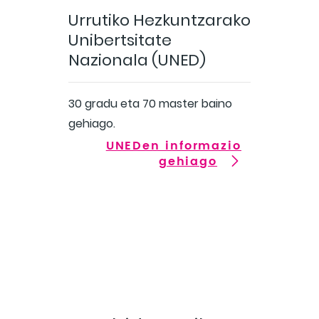
Urrutiko Hezkuntzarako
Unibertsitate
Nazionala (UNED)
30 gradu eta 70 master baino
gehiago.
UNEDen informazio
gehiago