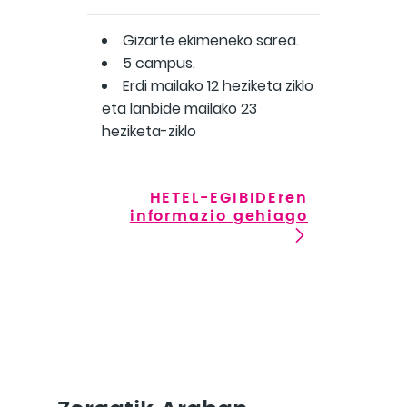
Gizarte ekimeneko sarea.
5 campus.
Erdi mailako 12 heziketa ziklo
eta lanbide mailako 23
heziketa-ziklo
HETEL-EGIBIDEren
informazio gehiago