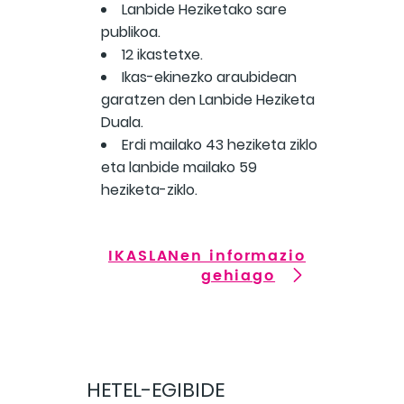
Lanbide Heziketako sare
publikoa.
12 ikastetxe.
Ikas-ekinezko araubidean
garatzen den Lanbide Heziketa
Duala.
Erdi mailako 43 heziketa ziklo
eta lanbide mailako 59
heziketa-ziklo.
IKASLANen informazio
gehiago
HETEL-EGIBIDE