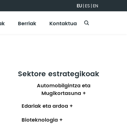
EU
|
ES
|
EN
ak
Berriak
Kontaktua
Sektore estrategikoak
Automobilgintza eta
Mugikortasuna +
Edariak eta ardoa +
Bioteknologia +