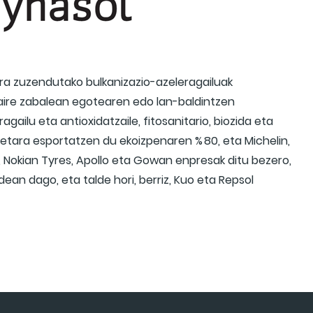
a zuzendutako bulkanizazio-azeleragailuak
aire zabalean egotearen edo lan-baldintzen
gailu eta antioxidatzaile, fitosanitario, biozida eta
ldetara esportatzen du ekoizpenaren % 80, eta Michelin,
o, Nokian Tyres, Apollo eta Gowan enpresak ditu bezero,
ean dago, eta talde hori, berriz, Kuo eta Repsol