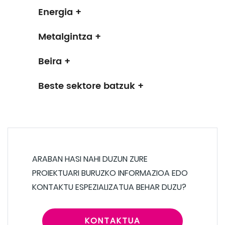
Energia +
Metalgintza +
Beira +
Beste sektore batzuk +
ARABAN HASI NAHI DUZUN ZURE
PROIEKTUARI BURUZKO INFORMAZIOA EDO
KONTAKTU ESPEZIALIZATUA BEHAR DUZU?
KONTAKTUA