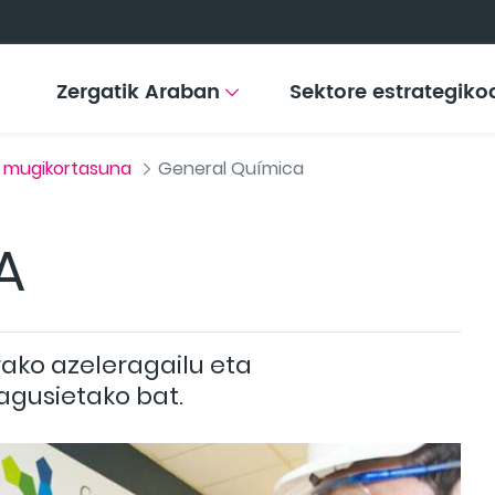
Zergatik Araban
Sektore estrategiko
a mugikortasuna
General Química
A
ako azeleragailu eta
agusietako bat.