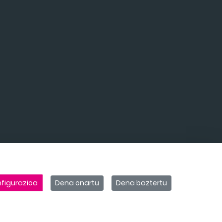
figurazioa
Dena onartu
Dena baztertu