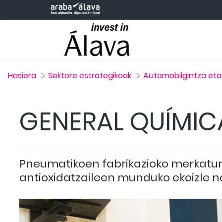
Eduki nagusira joan
Hasiera
Sektore estrategikoak
Automobilgintza et
GENERAL QUÍMIC
Pneumatikoen fabrikazioko merkatur
antioxidatzaileen munduko ekoizle n