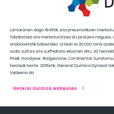
Lantarónen dago 1948tik, eta pneumatikoen merkatur
fabrikatzea eta merkaturatzea du jarduera nagusia, 
ondorioetatik babesteko. Urtean ia 30.000 tona azelera
sodio sulfuro eta sulfhidrato ekoizten ditu. 30 herria
Pirelli, Goodyear, Bridgestone, Continental, Sumitom
besteak beste. 2015etik, General Química Dynasol tald
taldeena da.
General Química webgunea